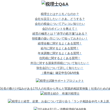
税理士とはナニモノなのか？
会社を設立したい！さあ、どうする？
会社の税金についてアレコレ知りたい
会計のポイントを教えて！
経営の極意とは？“赤字の処方箋”はある？
領収書の扱い方について知っておきたい！
経理全般に関するよくある質問！
給与に関するよくある質問！
年末調整に関するよくある質問！
住民税に関するよくある質問！
外注に対する源泉所得税について知りたい！
弥生会計について詳しく知りたい！
［番外編］確定申告Q&A特集