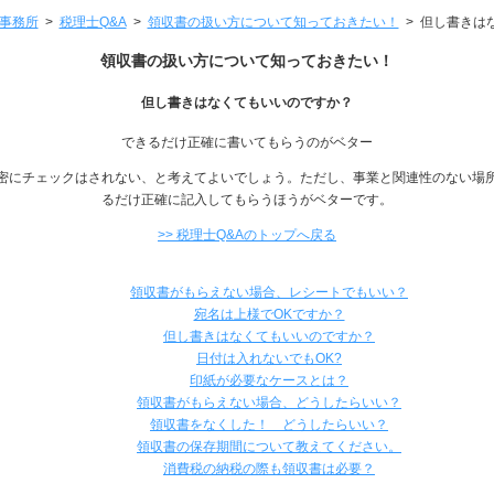
士事務所
>
税理士Q&A
>
領収書の扱い方について知っておきたい！
>
但し書きは
領収書の扱い方について知っておきたい！
但し書きはなくてもいいのですか？
できるだけ正確に書いてもらうのがベター
密にチェックはされない、と考えてよいでしょう。ただし、事業と関連性のない場所で
るだけ正確に記入してもらうほうがベターです。
>> 税理士Q&Aのトップへ戻る
領収書がもらえない場合、レシートでもいい？
宛名は上様でOKですか？
但し書きはなくてもいいのですか？
日付は入れないでもOK?
印紙が必要なケースとは？
領収書がもらえない場合、どうしたらいい？
領収書をなくした！ どうしたらいい？
領収書の保存期間について教えてください。
消費税の納税の際も領収書は必要？