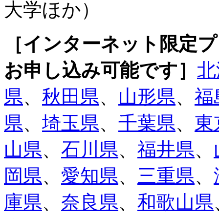
大学ほか）
［インターネット限定プ
お申し込み可能です］
北
県
、
秋田県
、
山形県
、
福
県
、
埼玉県
、
千葉県
、
東
山県
、
石川県
、
福井県
、
岡県
、
愛知県
、
三重県
、
庫県
、
奈良県
、
和歌山県