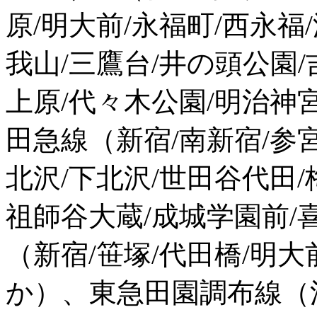
原/明大前/永福町/西永福
我山/三鷹台/井の頭公園
上原/代々木公園/明治神
田急線（新宿/南新宿/参
北沢/下北沢/世田谷代田/
祖師谷大蔵/成城学園前/
（新宿/笹塚/代田橋/明大
か）、東急田園調布線（渋