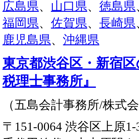
広島県
、
山口県
、
徳島県
福岡県
、
佐賀県
、
長崎県
鹿児島県
、
沖縄県
東京都渋谷区・新宿区
税理士事務所』
（五島会計事務所/株式
〒151-0064 渋谷区上原