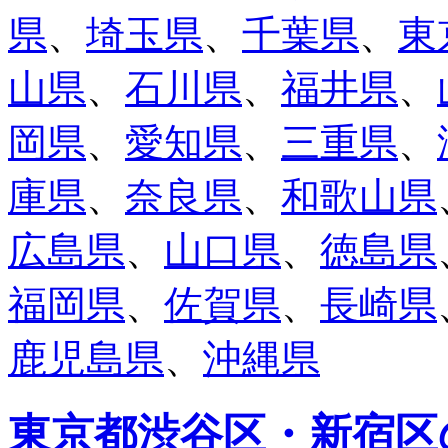
県
、
埼玉県
、
千葉県
、
東
山県
、
石川県
、
福井県
、
岡県
、
愛知県
、
三重県
、
庫県
、
奈良県
、
和歌山県
広島県
、
山口県
、
徳島県
福岡県
、
佐賀県
、
長崎県
鹿児島県
、
沖縄県
東京都渋谷区・新宿区