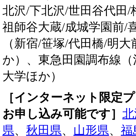
北沢/下北沢/世田谷代田/
祖師谷大蔵/成城学園前/
（新宿/笹塚/代田橋/明大
か）、東急田園調布線（渋
大学ほか）
［インターネット限定プ
お申し込み可能です］
北
県
、
秋田県
、
山形県
、
福