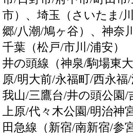
市）、埼玉（さいたま/川口
郷/八潮/鳩ヶ谷）、神奈
千葉（松戸/市川/浦安）
井の頭線（神泉/駒場東大
原/明大前/永福町/西永福
我山/三鷹台/井の頭公園
上原/代々木公園/明治神
田急線（新宿/南新宿/参