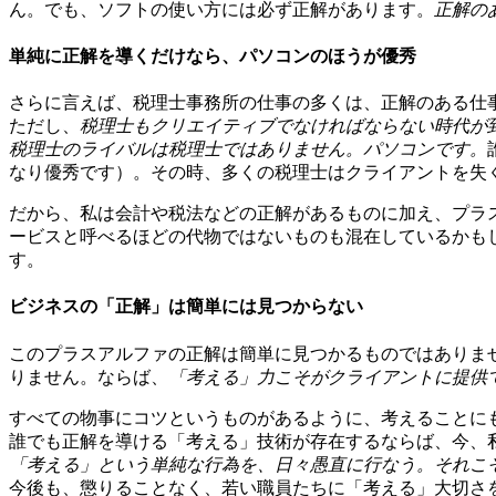
ん。でも、ソフトの使い方には必ず正解があります。
正解の
単純に正解を導くだけなら、パソコンのほうが優秀
さらに言えば、税理士事務所の仕事の多くは、正解のある仕
ただし、
税理士もクリエイティブでなければならない時代が
税理士のライバルは税理士ではありません。パソコンです。
なり優秀です）。その時、多くの税理士はクライアントを失
だから、私は会計や税法などの正解があるものに加え、プラ
ービスと呼べるほどの代物ではないものも混在しているかも
す。
ビジネスの「正解」は簡単には見つからない
このプラスアルファの正解は簡単に見つかるものではありま
りません。ならば、
「考える」力こそがクライアントに提供
すべての物事にコツというものがあるように、考えることに
誰でも正解を導ける「考える」技術が存在するならば、今、
「考える」という単純な行為を、日々愚直に行なう。それこ
今後も、懲りることなく、若い職員たちに「考える」大切さ