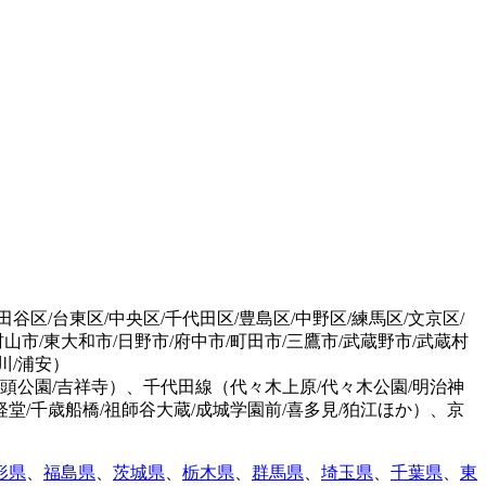
田谷区/台東区/中央区/千代田区/豊島区/中野区/練馬区/文京区/
村山市/東大和市/日野市/府中市/町田市/三鷹市/武蔵野市/武蔵村
川/浦安）
井の頭公園/吉祥寺）、千代田線（代々木上原/代々木公園/明治神
経堂/千歳船橋/祖師谷大蔵/成城学園前/喜多見/狛江ほか）、京
形県
、
福島県
、
茨城県
、
栃木県
、
群馬県
、
埼玉県
、
千葉県
、
東