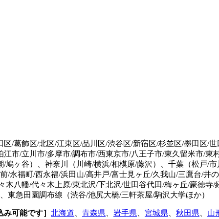
区/葛飾区/北区/江東区/品川区/渋谷区/新宿区/杉並区/墨田区/世
狛江市/立川市/多摩市/調布市/西東京市/八王子市/東久留米市/東
八潮/鳩ヶ谷）、神奈川（川崎/横浜/相模原/藤沢）、千葉（松戸/市
大前/永福町/西永福/浜田山/高井戸/富士見ヶ丘/久我山/三鷹台/
々木八幡/代々木上原/東北沢/下北沢/世田谷代田/梅ヶ丘/豪徳寺/
か）、東急田園調布線（渋谷/池尻大橋/三軒茶屋/駒沢大学ほか）
込み可能です］
北海道
、
青森県
、
岩手県
、
宮城県
、
秋田県
、
山