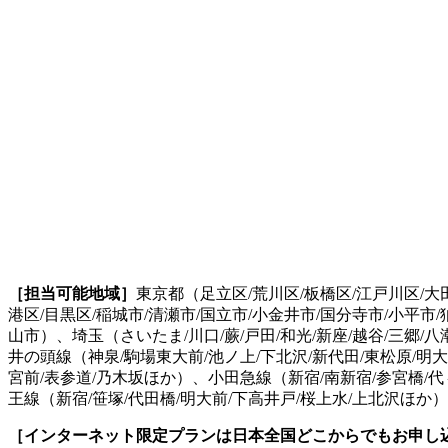
［担当可能地域］
東京都（足立区/荒川区/板橋区/江戸川区/大田
港区/目黒区/稲城市/清瀬市/国立市/小金井市/国分寺市/小平市/
山市）、埼玉（さいたま/川口/蕨/戸田/和光/新座/越谷/三郷/
井の頭線（神泉/駒場東大前/池ノ上/下北沢/新代田/東松原/明
宮前/表参道/乃木坂ほか）、小田急線（新宿/南新宿/参宮橋/代
王線（新宿/笹塚/代田橋/明大前/下高井戸/桜上水/上北沢ほ
［インターネット限定プランは日本全国どこからでもお申し