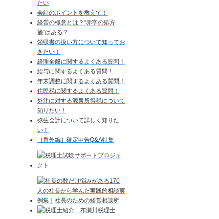
たい
会計のポイントを教えて！
経営の極意とは？“赤字の処方
箋”はある？
領収書の扱い方について知ってお
きたい！
経理全般に関するよくある質問！
給与に関するよくある質問！
年末調整に関するよくある質問！
住民税に関するよくある質問！
外注に対する源泉所得税について
知りたい！
弥生会計について詳しく知りた
い！
［番外編］確定申告Q&A特集