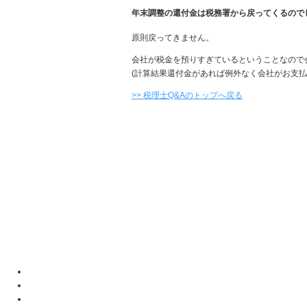
年末調整の還付金は税務署から戻ってくるので
原則戻ってきません。
会社が税金を預りすぎているということなので
(計算結果還付金があれば例外なく会社がお支払
>> 税理士Q&Aのトップへ戻る