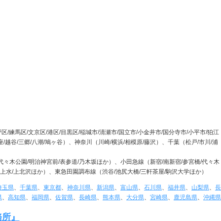
区/練馬区/文京区/港区/目黒区/稲城市/清瀬市/国立市/小金井市/国分寺市/小平市/狛江
座/越谷/三郷/八潮/鳩ヶ谷）、神奈川（川崎/横浜/相模原/藤沢）、千葉（松戸/市川/浦
/代々木公園/明治神宮前/表参道/乃木坂ほか）、小田急線（新宿/南新宿/参宮橋/代々木
戸/桜上水/上北沢ほか）、東急田園調布線（渋谷/池尻大橋/三軒茶屋/駒沢大学ほか）
埼玉県
、
千葉県
、
東京都
、
神奈川県
、
新潟県
、
富山県
、
石川県
、
福井県
、
山梨県
、
長
県
、
高知県
、
福岡県
、
佐賀県
、
長崎県
、
熊本県
、
大分県
、
宮崎県
、
鹿児島県
、
沖縄県
務所』