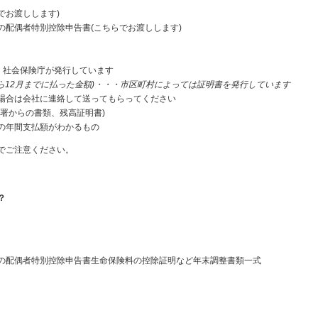
でお渡しします)
配偶者特別控除申告書(こちらでお渡しします)
・社会保険庁が発行しています
ら12月までに払った金額)・・・市区町村によっては証明書を発行しています
場合は会社に連絡して送ってもらってください
署からの書類、残高証明書)
の年間支払額がわかるもの
でご注意ください。
？
の配偶者特別控除申告書生命保険料の控除証明など年末調整書類一式