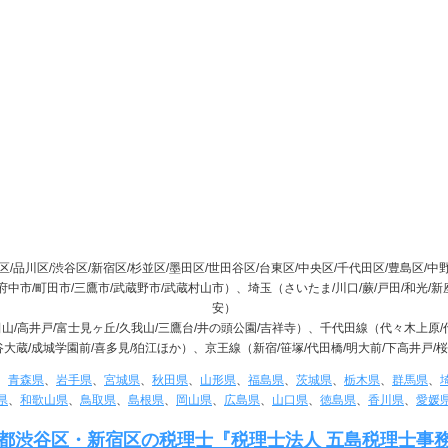
/品川区/渋谷区/新宿区/杉並区/墨田区/世田谷区/台東区/中央区/千代田区/豊島区/中野
/府中市/町田市/三鷹市/武蔵野市/武蔵村山市）、埼玉（さいたま/川口/蕨/戸田/和光/新
安）
浜田山/高井戸/富士見ヶ丘/久我山/三鷹台/井の頭公園/吉祥寺）、千代田線（代々木上原
師谷大蔵/成城学園前/喜多見/狛江ほか）、京王線（新宿/笹塚/代田橋/明大前/下高井
、
青森県
、
岩手県
、
宮城県
、
秋田県
、
山形県
、
福島県
、
茨城県
、
栃木県
、
群馬県
、
県
、
和歌山県
、
鳥取県
、
島根県
、
岡山県
、
広島県
、
山口県
、
徳島県
、
香川県
、
愛媛
都渋谷区・新宿区の税理士『税理士法人 五島税理士事