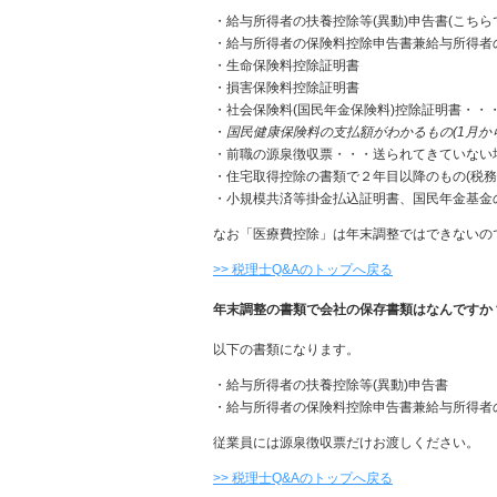
・給与所得者の扶養控除等(異動)申告書(こちら
・給与所得者の保険料控除申告書兼給与所得者の
・生命保険料控除証明書
・損害保険料控除証明書
・社会保険料(国民年金保険料)控除証明書・・
・
国民健康保険料の支払額がわかるもの(1月か
・前職の源泉徴収票・・・送られてきていない
・住宅取得控除の書類で２年目以降のもの(税務
・小規模共済等掛金払込証明書、国民年金基金
なお「医療費控除」は年末調整ではできないの
>> 税理士Q&Aのトップへ戻る
年末調整の書類で会社の保存書類はなんですか
以下の書類になります。
・給与所得者の扶養控除等(異動)申告書
・給与所得者の保険料控除申告書兼給与所得者
従業員には源泉徴収票だけお渡しください。
>> 税理士Q&Aのトップへ戻る