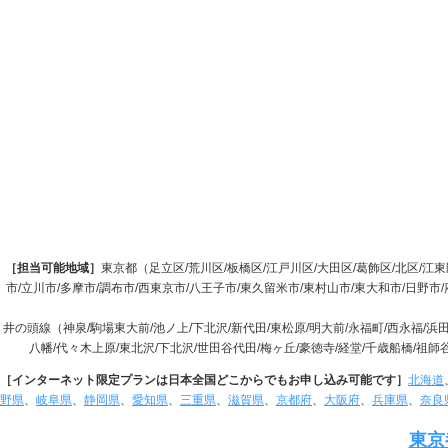
［担当可能地域］
東京都（足立区/荒川区/板橋区/江戸川区/大田区/葛飾区/北区/江東区
市/立川市/多摩市/調布市/西東京市/八王子市/東久留米市/東村山市/東大和市/日野市
井の頭線（神泉/駒場東大前/池ノ上/下北沢/新代田/東松原/明大前/永福町/西永福/
八幡/代々木上原/東北沢/下北沢/世田谷代田/梅ヶ丘/豪徳寺/経堂/千歳船橋/祖
［インターネット限定プランは日本全国どこからでもお申し込み可能です］
北海道
野県
、
岐阜県
、
静岡県
、
愛知県
、
三重県
、
滋賀県
、
京都府
、
大阪府
、
兵庫県
、
奈良
東京