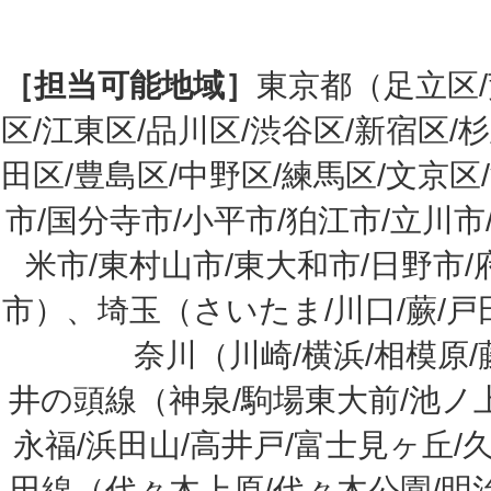
［担当可能地域］
東京都（足立区/
区/江東区/品川区/渋谷区/新宿区/
田区/豊島区/中野区/練馬区/文京区
市/国分寺市/小平市/狛江市/立川市
米市/東村山市/東大和市/日野市/
市）、埼玉（さいたま/川口/蕨/戸田
奈川（川崎/横浜/相模原
井の頭線（神泉/駒場東大前/池ノ上
永福/浜田山/高井戸/富士見ヶ丘/
田線（代々木上原/代々木公園/明