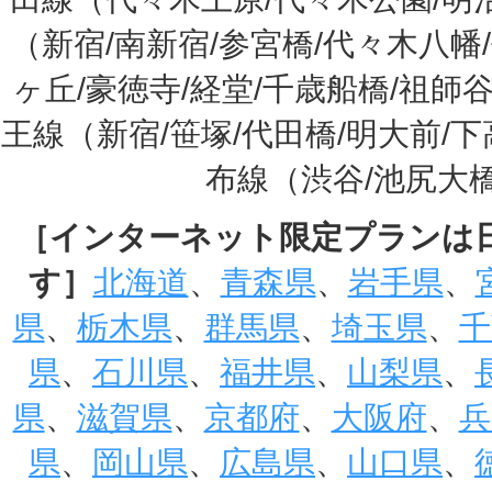
（新宿/南新宿/参宮橋/代々木八幡
ヶ丘/豪徳寺/経堂/千歳船橋/祖師
王線（新宿/笹塚/代田橋/明大前/
布線（渋谷/池尻大
［インターネット限定プランは
す］
北海道
、
青森県
、
岩手県
、
県
、
栃木県
、
群馬県
、
埼玉県
、
千
県
、
石川県
、
福井県
、
山梨県
、
県
、
滋賀県
、
京都府
、
大阪府
、
兵
県
、
岡山県
、
広島県
、
山口県
、