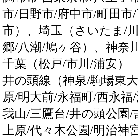
市/日野市/府中市/町田市
市）、埼玉（さいたま/川口
郷/八潮/鳩ヶ谷）、神奈
千葉（松戸/市川/浦安）
井の頭線（神泉/駒場東大
原/明大前/永福町/西永福
我山/三鷹台/井の頭公園
上原/代々木公園/明治神