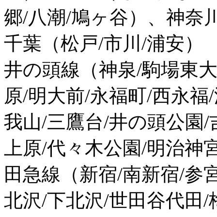
郷/八潮/鳩ヶ谷）、神奈
千葉（松戸/市川/浦安）
井の頭線（神泉/駒場東大
原/明大前/永福町/西永福
我山/三鷹台/井の頭公園
上原/代々木公園/明治神
田急線（新宿/南新宿/参
北沢/下北沢/世田谷代田/