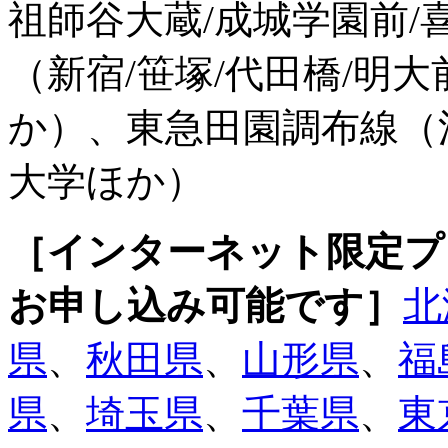
祖師谷大蔵/成城学園前/
（新宿/笹塚/代田橋/明大
か）、東急田園調布線（渋
大学ほか）
［インターネット限定プ
お申し込み可能です］
北
県
、
秋田県
、
山形県
、
福
県
、
埼玉県
、
千葉県
、
東