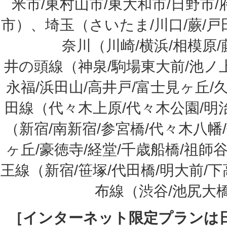
米市/東村山市/東大和市/日野市/
市）、埼玉（さいたま/川口/蕨/戸田
奈川（川崎/横浜/相模原
井の頭線（神泉/駒場東大前/池ノ上
永福/浜田山/高井戸/富士見ヶ丘/
田線（代々木上原/代々木公園/明
（新宿/南新宿/参宮橋/代々木八幡
ヶ丘/豪徳寺/経堂/千歳船橋/祖師
王線（新宿/笹塚/代田橋/明大前/
布線（渋谷/池尻大
［インターネット限定プランは