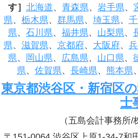
す］
北海道
、
青森県
、
岩手県
、
県
、
栃木県
、
群馬県
、
埼玉県
、
千
県
、
石川県
、
福井県
、
山梨県
、
県
、
滋賀県
、
京都府
、
大阪府
、
兵
県
、
岡山県
、
広島県
、
山口県
、
県
、
佐賀県
、
長崎県
、
熊本県
東京都渋谷区・新宿区の
士
（五島会計事務所/
〒151-0064 渋谷区上原1-3