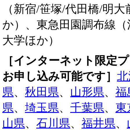
（新宿/笹塚/代田橋/明大
か）、東急田園調布線（渋
大学ほか）
［インターネット限定プ
お申し込み可能です］
北
県
、
秋田県
、
山形県
、
福
県
、
埼玉県
、
千葉県
、
東
山県
、
石川県
、
福井県
、