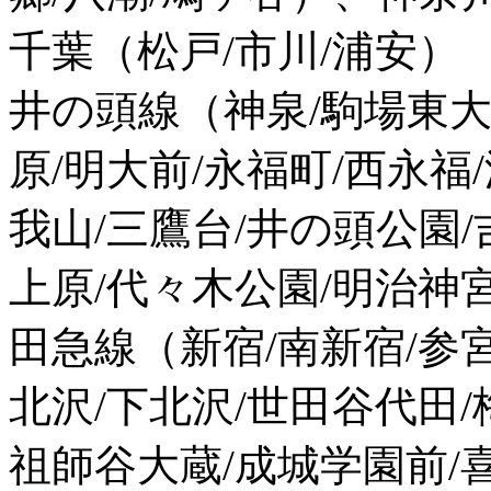
千葉（松戸/市川/浦安）
井の頭線（神泉/駒場東大
原/明大前/永福町/西永福
我山/三鷹台/井の頭公園
上原/代々木公園/明治神
田急線（新宿/南新宿/参
北沢/下北沢/世田谷代田/
祖師谷大蔵/成城学園前/