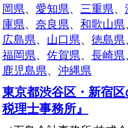
岡県
、
愛知県
、
三重県
、
庫県
、
奈良県
、
和歌山県
広島県
、
山口県
、
徳島県
福岡県
、
佐賀県
、
長崎県
鹿児島県
、
沖縄県
東京都渋谷区・新宿区
税理士事務所』