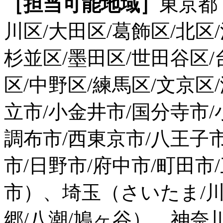
［担当可能地域］
東京都
川区/大田区/葛飾区/北区
杉並区/墨田区/世田谷区/
区/中野区/練馬区/文京区
立市/小金井市/国分寺市/
調布市/西東京市/八王子
市/日野市/府中市/町田市
市）、埼玉（さいたま/川口
郷/八潮/鳩ヶ谷）、神奈